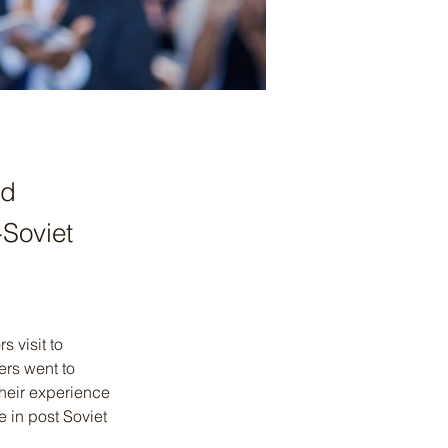
nd
Soviet
 visit to 
rs went to 
heir experience 
in post Soviet 