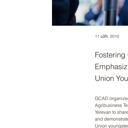
11 აპრ. 2010
Fostering
Emphasizi
Union You
GCAD organized G
Agribusiness Te
Yerevan to share
and demonstrate
Union youngster