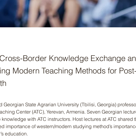
 Cross-Border Knowledge Exchange a
ng Modern Teaching Methods for Post-
th
eorgian State Agrarian University (Tbilisi, Georgia) professors
aching Center (ATC), Yerevan, Armenia. Seven Georgian lecture
 knowledge with ATC instructors. Host lectures at ATC shared t
d importance of western/modern studying method’s importance 
’s education.