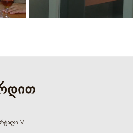
ირდით
ვარტალი V